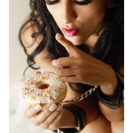
FAQ
Contacto
¿Por qué tenemos compulsión
por la comida?
Piscología