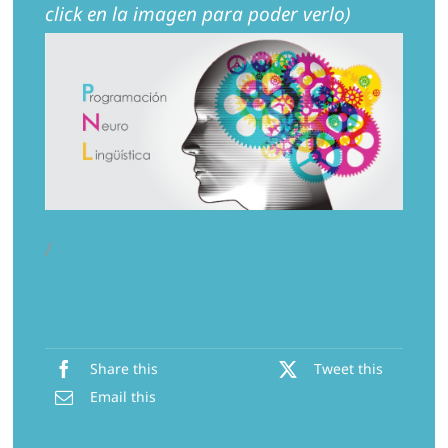
click en la imagen para poder verlo)
Contacto
/
Share this
Tweet this
Email this