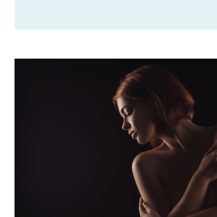
La Ternura: Clave para el Bu
Piscología