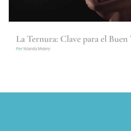
La Ternura: Clave para el Buen 
Por
Yolanda Melero